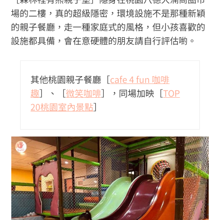
場的二樓，真的超級隱密，環境設施不是那種新穎
的親子餐廳，走一種家庭式的風格，但小孩喜歡的
設施都具備，會在意硬體的朋友請自行評估喲。
其他桃園親子餐廳［
cafe 4 fun 咖啡
趣
］、［
微笑咖啡
］，同場加映［
TOP
20桃園室內景點
］