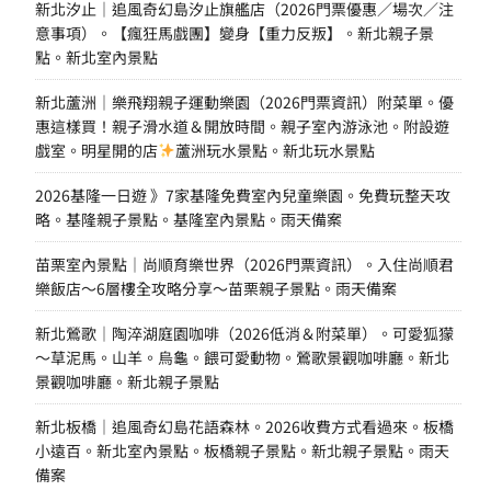
新北汐止｜追風奇幻島汐止旗艦店（2026門票優惠／場次／注
意事項）。【瘋狂馬戲團】變身【重力反叛】。新北親子景
點。新北室內景點
新北蘆洲｜樂飛翔親子運動樂園（2026門票資訊）附菜單。優
惠這樣買！親子滑水道＆開放時間。親子室內游泳池。附設遊
戲室。明星開的店
蘆洲玩水景點。新北玩水景點
2026基隆一日遊 》7家基隆免費室內兒童樂園。免費玩整天攻
略。基隆親子景點。基隆室內景點。雨天備案
苗栗室內景點｜尚順育樂世界（2026門票資訊）。入住尚順君
樂飯店～6層樓全攻略分享～苗栗親子景點。雨天備案
新北鶯歌｜陶淬湖庭園咖啡（2026低消＆附菜單）。可愛狐獴
～草泥馬。山羊。烏龜。餵可愛動物。鶯歌景觀咖啡廳。新北
景觀咖啡廳。新北親子景點
新北板橋｜追風奇幻島花語森林。2026收費方式看過來。板橋
小遠百。新北室內景點。板橋親子景點。新北親子景點。雨天
備案