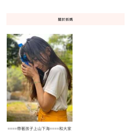
關於抓媽
====帶著孩子上山下海====和大家