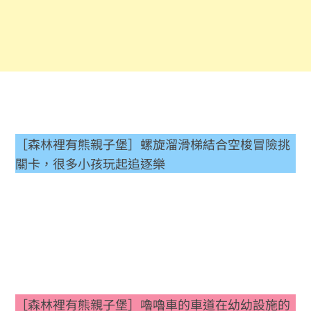
［森林裡有熊親子堡］螺旋溜滑梯結合空梭冒險挑
關卡，很多小孩玩起追逐樂
［森林裡有熊親子堡］嚕嚕車的車道在幼幼設施的