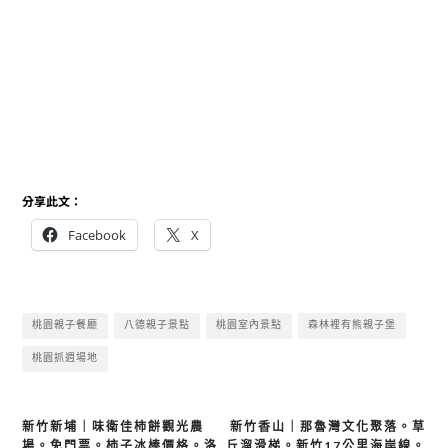
分享此文：
Facebook
X
桃園親子餐廳
八德親子景點
桃園室內景點
森林裡有熊親子堡
桃園抓週場地
文
新竹新埔｜味衛佳柿餅觀光農
新竹香山｜那魯灣文化聚落。草
場。免門票。柿子冰棒價格。洛
丘溜滑梯。新竹17公里海岸線。