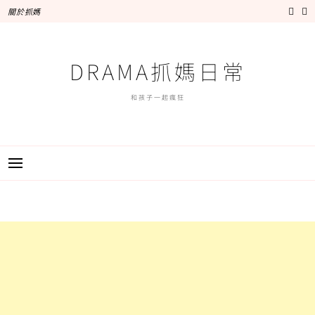
跳
關於抓媽
至
主
要
DRAMA抓媽日常
內
容
和孩子一起瘋狂