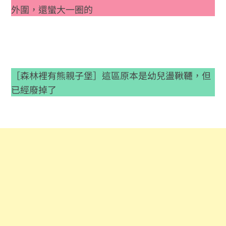
外圍，還蠻大一圈的
［森林裡有熊親子堡］這區原本是幼兒盪鞦韆，但
已經廢掉了