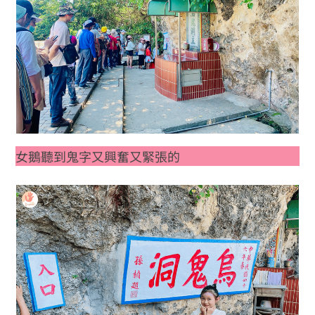
女鵝聽到鬼字又興奮又緊張的