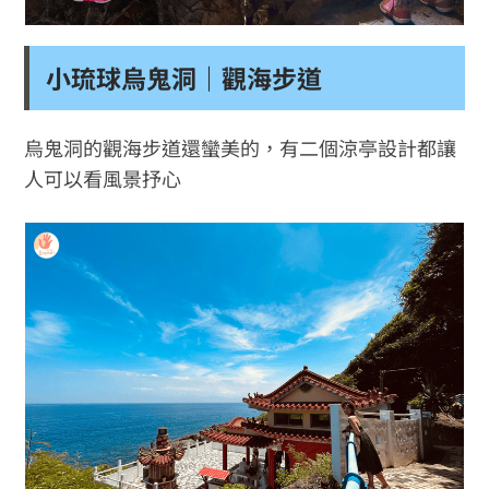
小琉球烏鬼洞｜觀海步道
烏鬼洞的觀海步道還蠻美的，有二個涼亭設計都讓
人可以看風景抒心