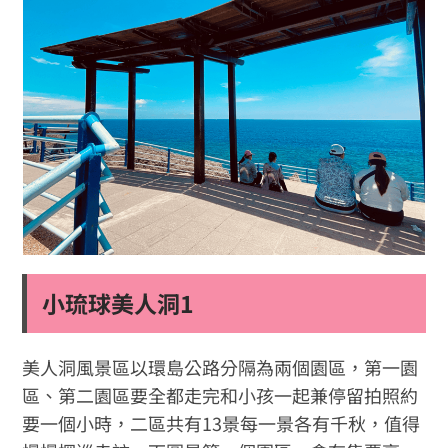
小琉球美人洞1
美人洞風景區以環島公路分隔為兩個園區，第一園
區、第二園區要全都走完和小孩一起兼停留拍照約
要一個小時，二區共有13景每一景各有千秋，值得