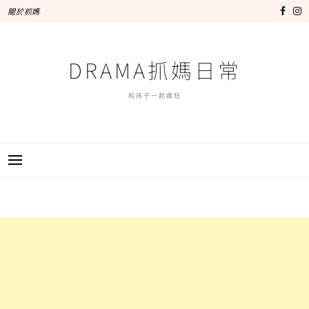
跳
關於抓媽
至
主
要
DRAMA抓媽日常
內
容
和孩子一起瘋狂