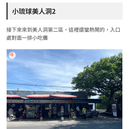
小琉球美人洞2
接下來來到美人洞第二區，這裡還蠻熱鬧的，入口
處對面一排小吃攤