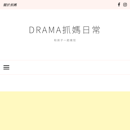
跳
關於抓媽
至
主
要
DRAMA抓媽日常
內
容
和孩子一起瘋狂