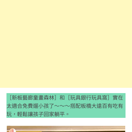
［新板藝廊童畫森林］和［玩具銀行玩具窩］實在
太適合免費遛小孩了～～～搭配板橋大遠百有吃有
玩，輕鬆讓孩子回家躺平。