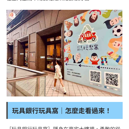
玩具銀行玩具窩｜怎麼走看過來！
［玩具銀行玩具窩］隱身在豪宅大樓裡，勇敢的從