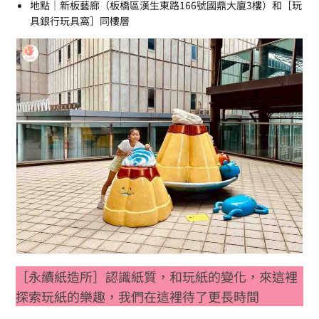
地點｜新板藝廊（板橋區漢生東路166號國鼎大廈3樓）和［玩
具銀行玩具窩］同樓層
［永續紙造所］認識紙質，和玩紙的變化，來這裡
探索玩紙的樂趣，我們在這裡待了更長時間