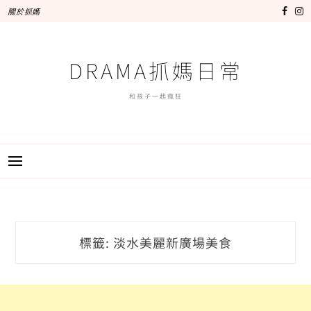
跳
關於抓媽
至
主
要
DRAMA抓媽日常
內
容
和孩子一起瘋狂
標籤:
淡水美麗新廣場美食