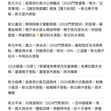
新北汐止｜追風奇幻島汐止旗艦店（2026門票優惠／場次／注
意事項）。【瘋狂馬戲團】變身【重力反叛】。新北親子景
點。新北室內景點
新北蘆洲｜樂飛翔親子運動樂園（2026門票資訊）附菜單。優
惠這樣買！親子滑水道＆開放時間。親子室內游泳池。附設遊
戲室。明星開的店
蘆洲玩水景點。新北玩水景點
新北中和｜鑫北一游泳池。2026門票資訊。暑假限定泳池香蕉
船。螺旋滑水道。恐龍滑水道。球池。SPA。三溫暖。新北親子
玩水。中和玩水景點
2026基隆一日遊 》7家基隆免費室內兒童樂園。免費玩整天攻
略。基隆親子景點。基隆室內景點。雨天備案
新北板橋｜追風奇幻島花語森林。2026收費方式看過來。板橋
小遠百。新北室內景點。板橋親子景點。新北親子景點。雨天
備案
新北平溪｜河灣渡假村（2026門票資訊）。空中腳踏車。滑
草。戲水游泳池。體能訓練。景觀烤肉區。近十分瀑布。賞螢