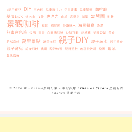
DIY
咖啡廳
#親子育兒
三色碗
兒童專注力
兒童畫畫
兒童臘筆
幼兒園
基隆玩水
專注力
外木山
夜景
山羊
峇里島
希臘
形狀
景觀咖啡
海景餐廳
桃園
梅花鹿
沙灘玩水
漁港
無毒彩色筆
牧場
畫畫
白圍牆咖啡
益智互動
綿羊豬
美國袋鼠
美食
親子DIY
萬里景點
親子玩水
臉部彩繪
萬里海鮮
親子美食
親子育兒
龜吼
認識形狀
農場
配對練習
配對遊戲
鹿羽松牧場
龍潭
龜吼海鮮
© 2026 年 - Drama抓媽日常
–
本站採用
ZThemes Studio
所設計的
Kokoro 佈景主題