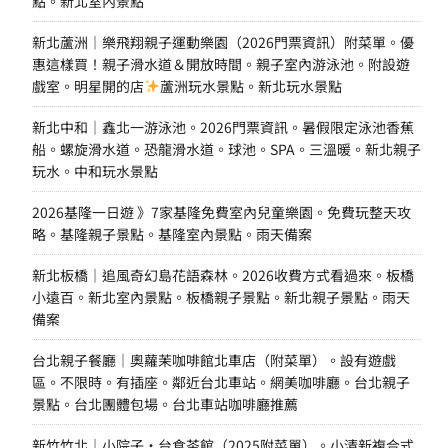
點。新北室內景點
新北蘆洲｜樂飛翔親子運動樂園（2026門票資訊）附菜單。優
惠這樣買！親子滑水道＆開放時間。親子室內游泳池。附設遊
戲室。明星開的店
蘆洲玩水景點。新北玩水景點
新北中和｜鑫北一游泳池。2026門票資訊。暑假限定泳池香蕉
船。螺旋滑水道。恐龍滑水道。球池。SPA。三溫暖。新北親子
玩水。中和玩水景點
2026基隆一日遊 》7家基隆免費室內兒童樂園。免費玩整天攻
略。基隆親子景點。基隆室內景點。雨天備案
新北板橋｜追風奇幻島花語森林。2026收費方式看過來。板橋
小遠百。新北室內景點。板橋親子景點。新北親子景點。雨天
備案
台北親子餐廳｜奧蘿茉咖啡館北車店（附菜單）。設有遊戲
區。不限時。有插座。鄰近台北車站。網美咖啡廳。台北親子
景點。台北團體包場。台北車站咖啡廳推薦
新竹竹北｜小院子·台食茶館（2025附菜單）。小清新複合式