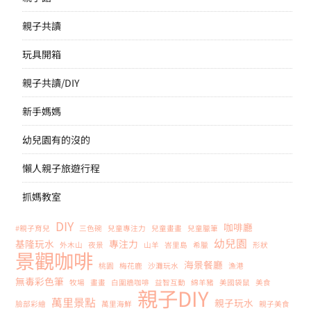
親子共讀
玩具開箱
親子共讀/DIY
新手媽媽
幼兒園有的沒的
懶人親子旅遊行程
抓媽教室
DIY
咖啡廳
#親子育兒
三色碗
兒童專注力
兒童畫畫
兒童臘筆
幼兒園
基隆玩水
專注力
外木山
夜景
山羊
峇里島
希臘
形狀
景觀咖啡
海景餐廳
桃園
梅花鹿
沙灘玩水
漁港
無毒彩色筆
牧場
畫畫
白圍牆咖啡
益智互動
綿羊豬
美國袋鼠
美食
親子DIY
萬里景點
親子玩水
臉部彩繪
萬里海鮮
親子美食