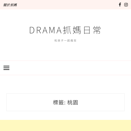
跳
關於抓媽
至
主
要
DRAMA抓媽日常
內
容
和孩子一起瘋狂
標籤:
桃園