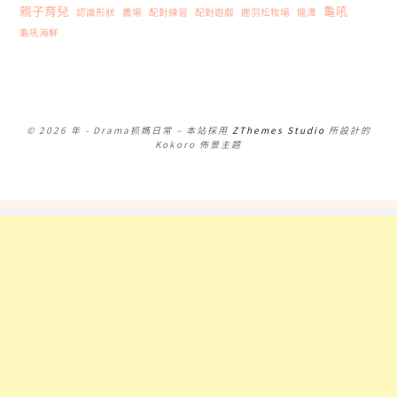
親子育兒
龜吼
認識形狀
農場
配對練習
配對遊戲
鹿羽松牧場
龍潭
龜吼海鮮
© 2026 年 - Drama抓媽日常
–
本站採用
ZThemes Studio
所設計的
Kokoro 佈景主題