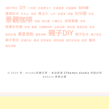
DIY
咖啡廳
#親子育兒
三色碗
兒童專注力
兒童畫畫
兒童臘筆
幼兒園
基隆玩水
專注力
外木山
夜景
山羊
峇里島
希臘
形狀
景觀咖啡
海景餐廳
桃園
梅花鹿
沙灘玩水
漁港
無毒彩色筆
牧場
畫畫
白圍牆咖啡
益智互動
綿羊豬
美國袋鼠
美食
親子DIY
萬里景點
親子玩水
臉部彩繪
萬里海鮮
親子美食
親子育兒
龜吼
認識形狀
農場
配對練習
配對遊戲
鹿羽松牧場
龍潭
龜吼海鮮
© 2026 年 - Drama抓媽日常
–
本站採用
ZThemes Studio
所設計的
Kokoro 佈景主題