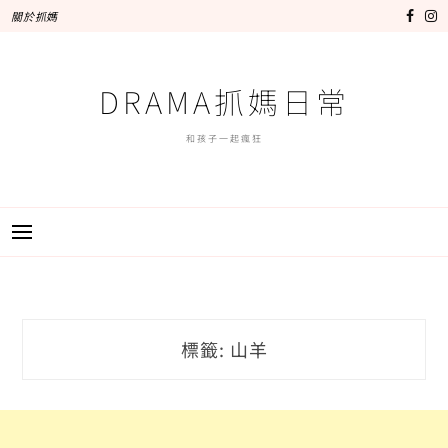
跳
關於抓媽
至
主
要
DRAMA抓媽日常
內
容
和孩子一起瘋狂
標籤:
山羊